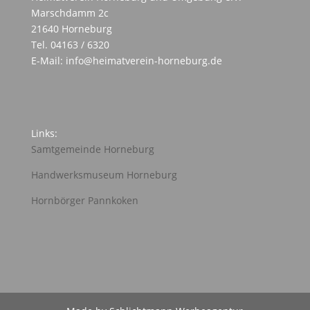
Marschdamm 2c
21640 Horneburg
Tel. 04163 / 6320
E-Mail: info@heimatverein-horneburg.de
Links:
Samtgemeinde Horneburg
Handwerksmuseum Horneburg
Hornbörger Pannkoken